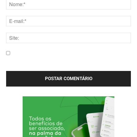
Nome:*
E-
mail:*
Site:
Salve meu nome, e-mail e site neste navegador para a
próxima vez que eu comentar.