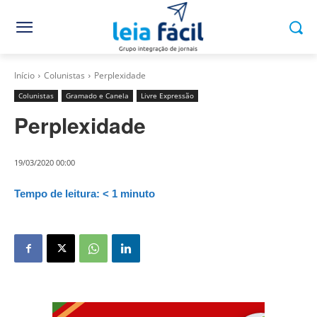
Início
Colunistas
Perplexidade
Colunistas
Gramado e Canela
Livre Expressão
Perplexidade
19/03/2020 00:00
Tempo de leitura:
< 1
minuto