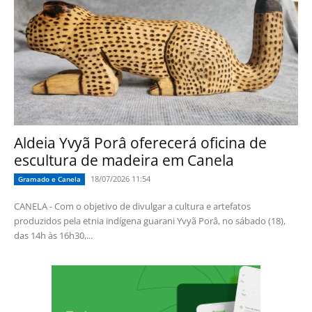
Aldeia Yvyã Porâ oferecerá oficina de
escultura de madeira em Canela
18/07/2026 11:54
Gramado e Canela
CANELA - Com o objetivo de divulgar a cultura e artefatos
produzidos pela etnia indígena guarani Yvyã Porâ, no sábado (18),
das 14h às 16h30,...