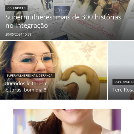
COLUNISTAS
Supermulheres: mais de 300 histórias
no Integração
20/05/2024 10:38
SUPERMULHERES NA LIDERANÇA
Queridos leitores e
SUPERMULHE
leitoras, bom dia!!!
Tere Ros