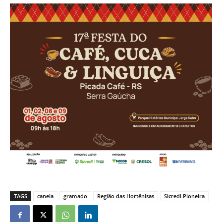
TAGS
canela
gramado
Região das Hortênisas
Sicredi Pioneira