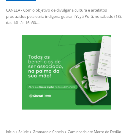
CANELA - Com o objetivo de divulgar a cultura e artefatos
produzidos pela etnia indígena guarani Yvyã Porâ, no sábado (18),
das 14h às 16h30,...