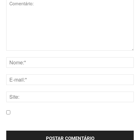
Comentário:
Nome:*
E-
mail:*
Site:
Salve meu nome, e-mail e site neste navegador para a
próxima vez que eu comentar.