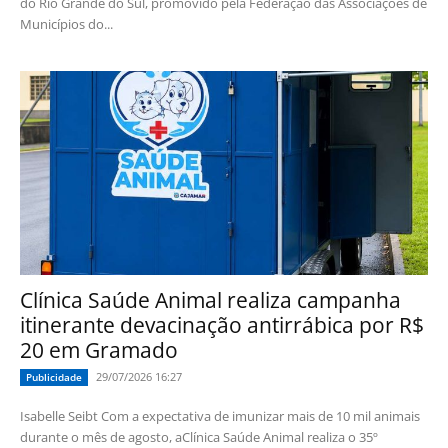
do Rio Grande do Sul, promovido pela Federação das Associações de
Municípios do...
Clínica Saúde Animal realiza campanha
itinerante devacinação antirrábica por R$
20 em Gramado
29/07/2026 16:27
Publicidade
Isabelle Seibt Com a expectativa de imunizar mais de 10 mil animais
durante o mês de agosto, aClínica Saúde Animal realiza o 35º