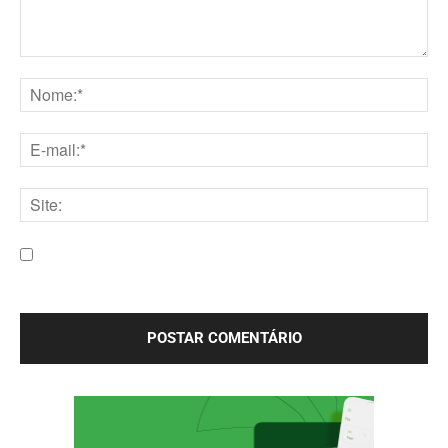
Comentário:
Nome:*
E-
mail:*
Site:
Salve meu nome, e-mail e site neste navegador para a
próxima vez que eu comentar.