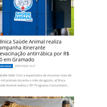
línica Saúde Animal realiza
ampanha itinerante
evacinação antirrábica por R$
0 em Gramado
29/07/2026 16:27
ublicidade
 Seibt Com a expectativa de imunizar mais de
 mil animais durante o mês de agosto, aClínica
úde Animal realiza o 35º Programa Comunitário...