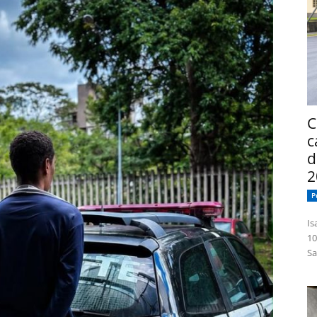
C
c
d
2
P
Isabelle
10
Sa