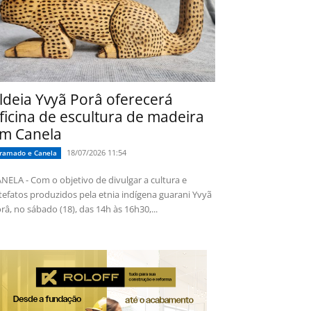
ldeia Yvyã Porâ oferecerá
ficina de escultura de madeira
m Canela
18/07/2026 11:54
ramado e Canela
NELA - Com o objetivo de divulgar a cultura e
tefatos produzidos pela etnia indígena guarani Yvyã
râ, no sábado (18), das 14h às 16h30,...