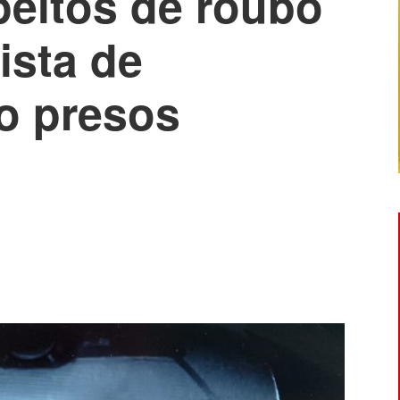
eitos de roubo
ista de
ão presos