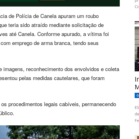
pr
Co
acia de Polícia de Canela apuram um roubo
que teria sido atraído mediante solicitação de
lves até Canela. Conforme apurado, a vítima foi
 com emprego de arma branca, tendo seus
 de imagens, reconhecimento dos envolvidos e coleta
resentou pelas medidas cautelares, que foram
I
M
G
os procedimentos legais cabíveis, permanecendo
ES
úblico.
de
Fe