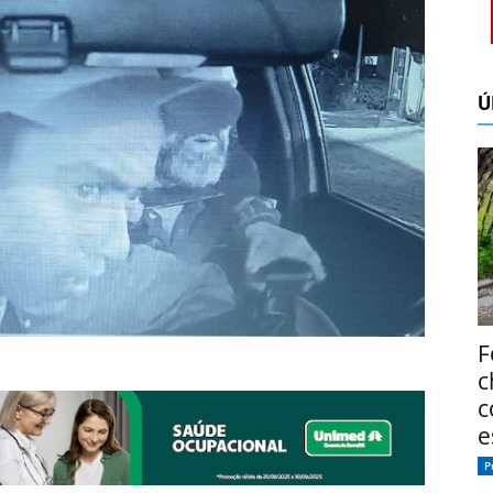
Ú
F
c
c
e
P