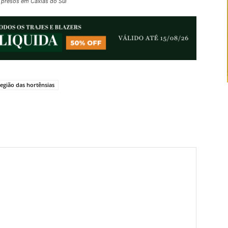
 presos em Caxias do Sul
região das hortênsias