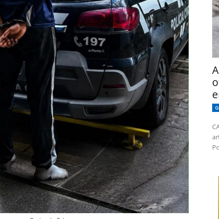
A
o
e
G
CA
ar
Po