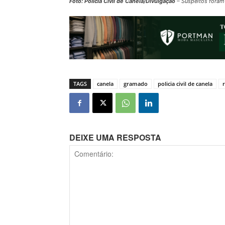
Foto: Polícia Civil de Canela/Divulgação
– Suspeitos foram
TAGS
canela
gramado
policia civil de canela
DEIXE UMA RESPOSTA