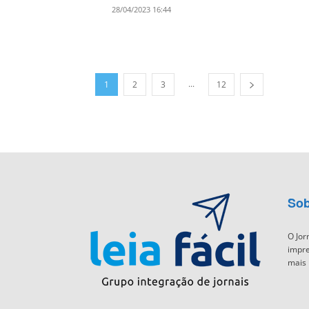
28/04/2023 16:44
...
1
2
3
12
Sob
O Jor
impre
mais 