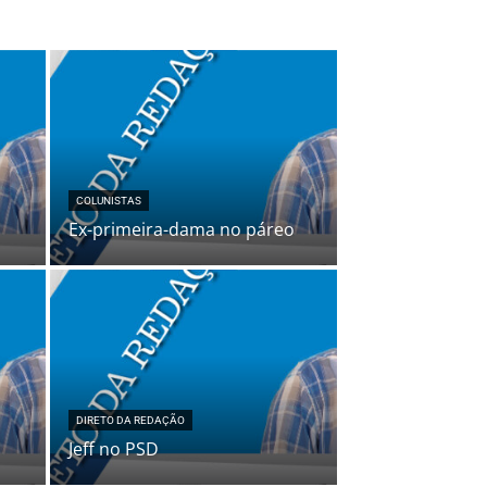
COLUNISTAS
Ex-primeira-dama no páreo
DIRETO DA REDAÇÃO
Jeff no PSD