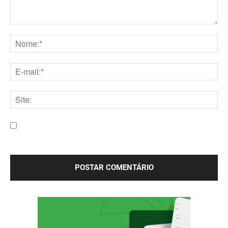
Comentário:
Nome:*
E-
mail:*
Site:
Salve meu nome, e-mail e site neste navegador para a
próxima vez que eu comentar.