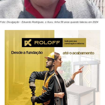
Foto: Divulgação - Eduardo Rodrigues, o Xuxu, tinha 58 anos quando faleceu em 2024