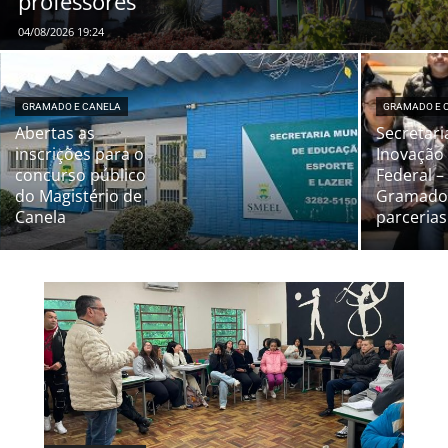
professores
04/08/2026 19:24
GRAMADO E CANELA
GRAMADO E 
Abertas as
Secretari
inscrições para o
Inovação 
concurso público
Federal 
do Magistério de
Gramado
Canela
parcerias