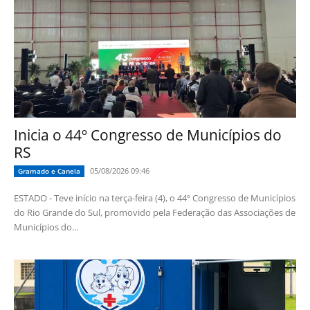
Inicia o 44º Congresso de Municípios do
RS
05/08/2026 09:46
Gramado e Canela
ESTADO - Teve início na terça-feira (4), o 44º Congresso de Municípios
do Rio Grande do Sul, promovido pela Federação das Associações de
Municípios do...