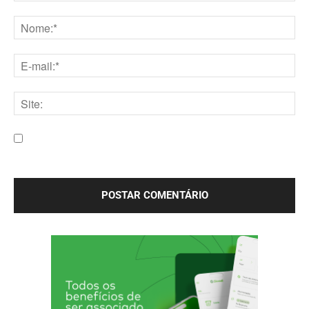
Comentário:
Nome:*
E-
mail:*
Site:
Salve meu nome, e-mail e site neste navegador para a
próxima vez que eu comentar.