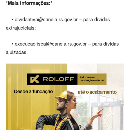
*
Mais informações:*
•
dividaativa@canela.rs.gov.br
– para dívidas
extrajudiciais;
•
execucaofiscal@canela.rs.gov.br
– para dívidas
ajuizadas.