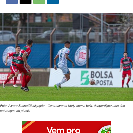
Foto: Álvaro Bueno/Divulgação - Centroavante Kerly com a bola, desperdiçou uma das
cobranças de pênalti