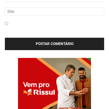
E-
mail:*
Site:
Salve meu nome, e-mail e site neste navegador para a
próxima vez que eu comentar.