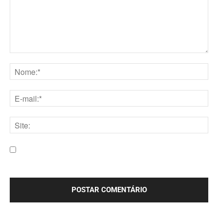
Comentário:
Nome:*
E-
mail:*
Site:
Salve meu nome, e-mail e site neste navegador para a
próxima vez que eu comentar.