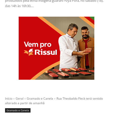
produzidos pela etnia indígena guarani Yvyã Porâ, no sábado (18),
das 14h às 16h30,...