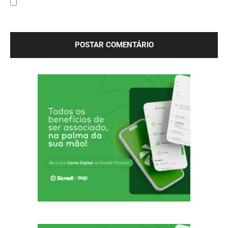
Salve meu nome, e-mail e site neste navegador para a
próxima vez que eu comentar.