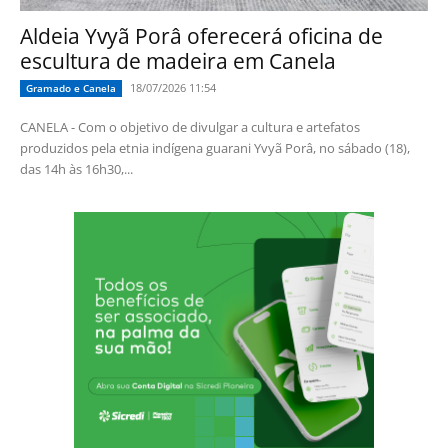
Aldeia Yvyã Porâ oferecerá oficina de
escultura de madeira em Canela
18/07/2026 11:54
Gramado e Canela
CANELA - Com o objetivo de divulgar a cultura e artefatos
produzidos pela etnia indígena guarani Yvyã Porâ, no sábado (18),
das 14h às 16h30,...