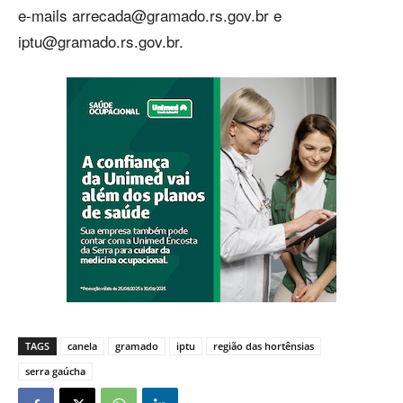
e-mails
arrecada@gramado.rs.gov.br
e
iptu@gramado.rs.gov.br
.
TAGS
canela
gramado
iptu
região das hortênsias
serra gaúcha