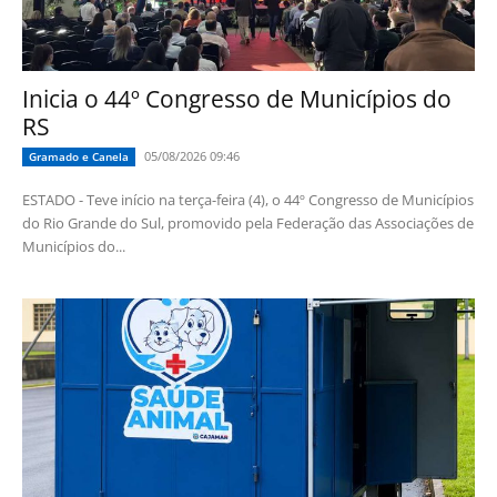
Inicia o 44º Congresso de Municípios do
RS
05/08/2026 09:46
Gramado e Canela
ESTADO - Teve início na terça-feira (4), o 44º Congresso de Municípios
do Rio Grande do Sul, promovido pela Federação das Associações de
Municípios do...