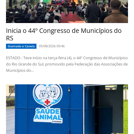
Inicia o 44º Congresso de Municípios do
RS
05/08/2026 09:46
Gramado e Canela
ESTADO - Teve início na terça-feira (4), o 44º Congresso de Municípios
do Rio Grande do Sul, promovido pela Federação das Associações de
Municípios do...