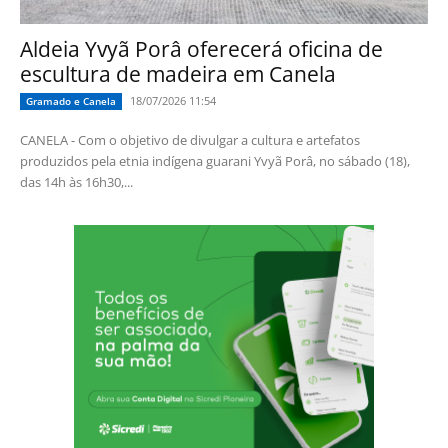
Aldeia Yvyã Porâ oferecerá oficina de
escultura de madeira em Canela
18/07/2026 11:54
Gramado e Canela
CANELA - Com o objetivo de divulgar a cultura e artefatos
produzidos pela etnia indígena guarani Yvyã Porâ, no sábado (18),
das 14h às 16h30,...