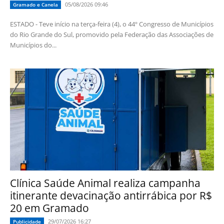
05/08/2026 09:46
Gramado e Canela
ESTADO - Teve início na terça-feira (4), o 44º Congresso de Municípios
do Rio Grande do Sul, promovido pela Federação das Associações de
Municípios do...
Clínica Saúde Animal realiza campanha
itinerante devacinação antirrábica por R$
20 em Gramado
29/07/2026 16:27
Publicidade