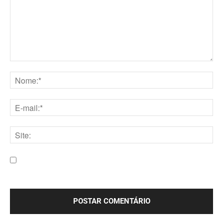
Comentário:
Nome:*
E-
mail:*
Site:
Salve meu nome, e-mail e site neste navegador para a
próxima vez que eu comentar.