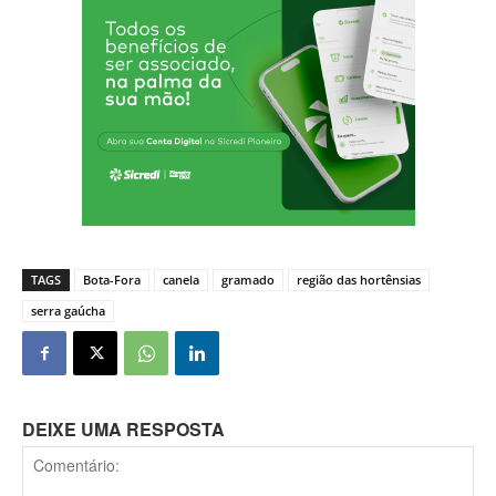
TAGS
Bota-Fora
canela
gramado
região das hortênsias
serra gaúcha
DEIXE UMA RESPOSTA