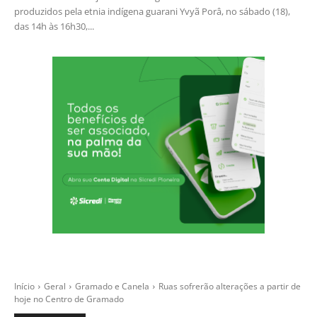
produzidos pela etnia indígena guarani Yvyã Porâ, no sábado (18),
das 14h às 16h30,...