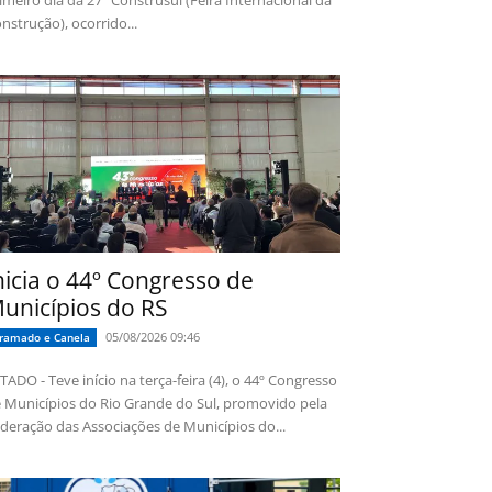
imeiro dia da 27ª Construsul (Feira Internacional da
nstrução), ocorrido...
nicia o 44º Congresso de
unicípios do RS
05/08/2026 09:46
ramado e Canela
TADO - Teve início na terça-feira (4), o 44º Congresso
 Municípios do Rio Grande do Sul, promovido pela
deração das Associações de Municípios do...