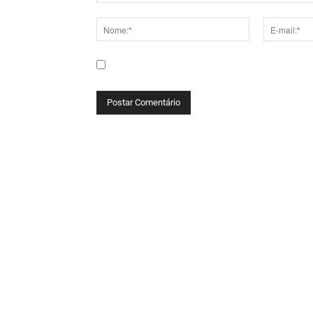
Comentário:
Nome:*
E-
mail:*
Salve meu nome, e-mail e site neste navega