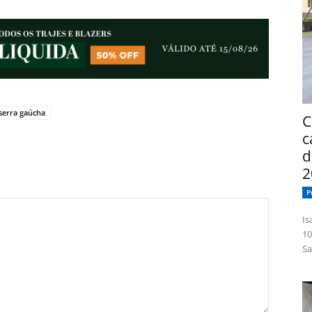
serra gaúcha
C
c
d
2
P
Isabelle
10
Sa