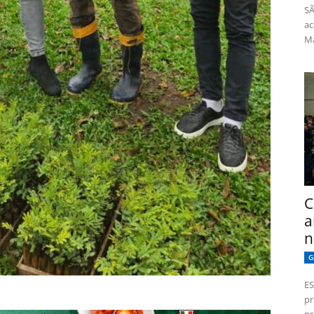
SÃ
ac
Má
C
a
n
G
ES
pr