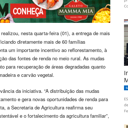
pr
Co
 realizou, nesta quarta-feira (01), a entrega de mais
iciando diretamente mais de 60 famílias
enta um importante incentivo ao reflorestamento, à
cação das fontes de renda no meio rural. As mudas
nto para recuperação de áreas degradadas quanto
I
madeira e carvão vegetal.
M
G
vância da iniciativa. “A distribuição das mudas
estamento e gera novas oportunidades de renda para
ES
de
, a Secretaria de Agricultura reafirma seu
Fe
tável e o fortalecimento da agricultura familiar”,