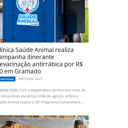
línica Saúde Animal realiza
ampanha itinerante
evacinação antirrábica por R$
0 em Gramado
29/07/2026 16:27
ublicidade
 Seibt Com a expectativa de imunizar mais de
 mil animais durante o mês de agosto, aClínica
úde Animal realiza o 35º Programa Comunitário...