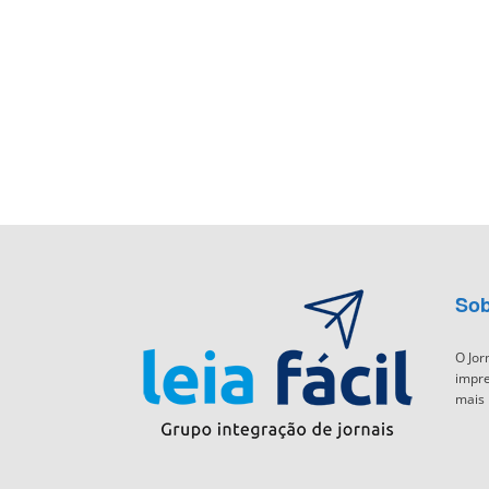
Sob
O Jor
impre
mais 