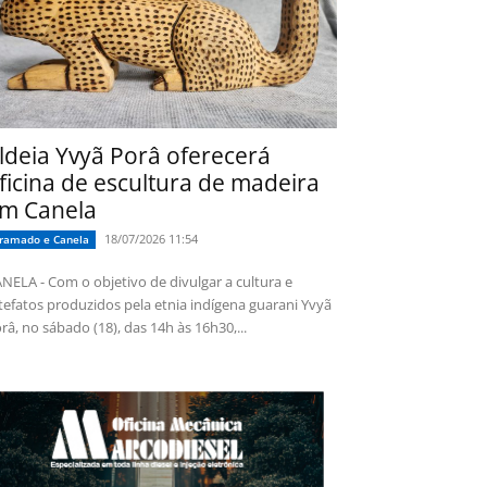
ldeia Yvyã Porâ oferecerá
ficina de escultura de madeira
m Canela
18/07/2026 11:54
ramado e Canela
NELA - Com o objetivo de divulgar a cultura e
tefatos produzidos pela etnia indígena guarani Yvyã
râ, no sábado (18), das 14h às 16h30,...