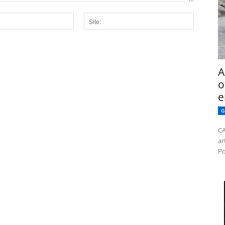
Site:
dor para a próxima vez que eu comentar.
A
o
e
G
CA
ar
Po