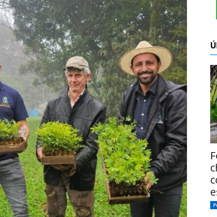
Ú
F
c
c
e
P