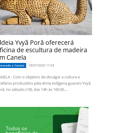
ldeia Yvyã Porâ oferecerá
ficina de escultura de madeira
m Canela
18/07/2026 11:54
ramado e Canela
NELA - Com o objetivo de divulgar a cultura e
tefatos produzidos pela etnia indígena guarani Yvyã
râ, no sábado (18), das 14h às 16h30,...