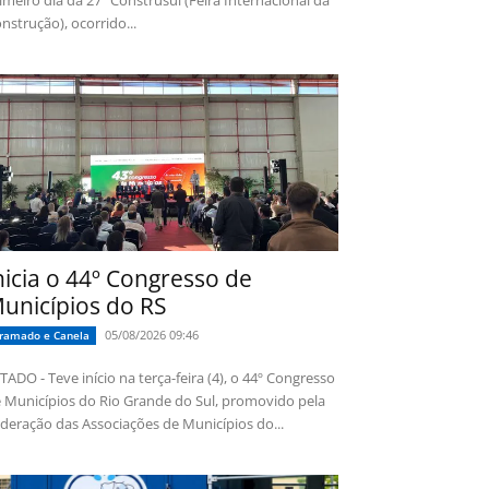
imeiro dia da 27ª Construsul (Feira Internacional da
nstrução), ocorrido...
nicia o 44º Congresso de
unicípios do RS
05/08/2026 09:46
ramado e Canela
TADO - Teve início na terça-feira (4), o 44º Congresso
 Municípios do Rio Grande do Sul, promovido pela
deração das Associações de Municípios do...