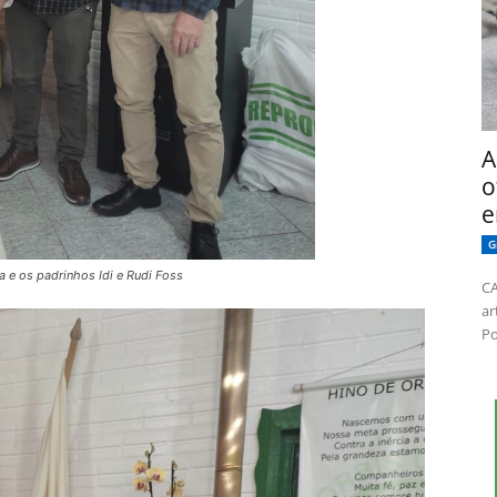
A
o
e
G
 e os padrinhos Idi e Rudi Foss
CA
ar
Po