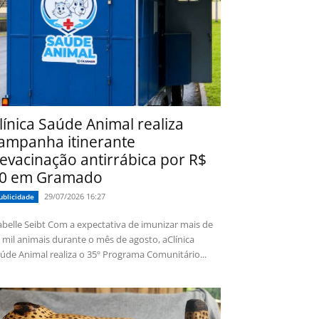
línica Saúde Animal realiza
ampanha itinerante
evacinação antirrábica por R$
0 em Gramado
29/07/2026 16:27
ublicidade
 Seibt Com a expectativa de imunizar mais de
 mil animais durante o mês de agosto, aClínica
úde Animal realiza o 35º Programa Comunitário...