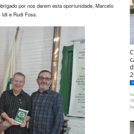
obrigado por nos darem esta oportunidade, Marcelo
 Idi e Rudi Foss.
C
c
d
2
P
Isabelle
10
Sa