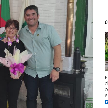
Ú
F
c
c
e
P