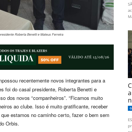
SÃ
ac
Má
residente Roberta Benetti e Mateus Ferreira
possou recentemente novos integrantes para a
C
s foi do casal presidente, Roberta Benetti e
a
esso dos novos “companheiros”. “Ficamos muito
n
ros ao clube. Isso é muito gratificante, receber
G
 que estamos no caminho certo, fazer o bem sem
ES
do Orbis.
pr