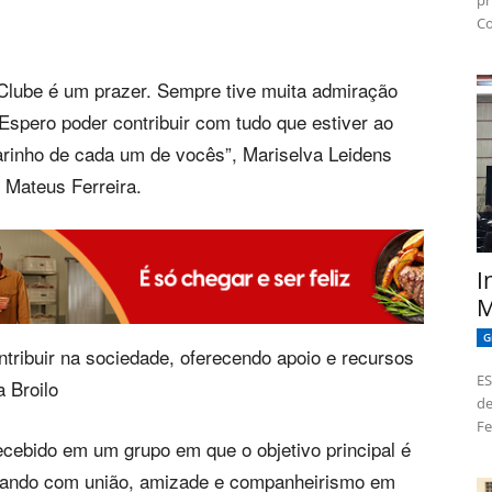
pr
Co
 Clube é um prazer. Sempre tive muita admiração
. Espero poder contribuir com tudo que estiver ao
rinho de cada um de vocês”, Mariselva Leidens
 Mateus Ferreira.
I
M
G
ntribuir na sociedade, oferecendo apoio e recursos
ES
 Broilo
de
Fe
ecebido em um grupo em que o objetivo principal é
lhando com união, amizade e companheirismo em