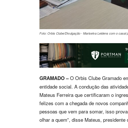
Foto: Orbis Clube/Divulgação - Mariselva Leidens com o casal p
O Orbis Clube Gramado em
GRAMADO –
entidade social. A condução das atividade
Mateus Ferreira que certificaram o ingr
felizes com a chegada de novos companhei
pessoas que vem para somar, isso prova
olhar a quem”, disse Mateus, presidente 