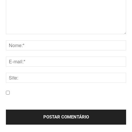
Comentário:
Nome:*
E-
mail:*
Site:
Salve meu nome, e-mail e site neste navegador para a
próxima vez que eu comentar.