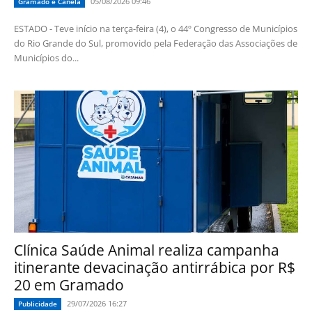
05/08/2026 09:46
Gramado e Canela
ESTADO - Teve início na terça-feira (4), o 44º Congresso de Municípios
do Rio Grande do Sul, promovido pela Federação das Associações de
Municípios do...
Clínica Saúde Animal realiza campanha
itinerante devacinação antirrábica por R$
20 em Gramado
29/07/2026 16:27
Publicidade