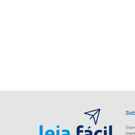
Sob
O Jor
impre