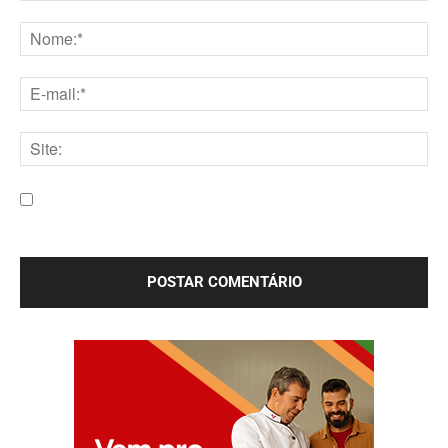
Comentário:
Nome:*
E-
mail:*
Site:
Salve meu nome, e-mail e site neste navegador para a
próxima vez que eu comentar.