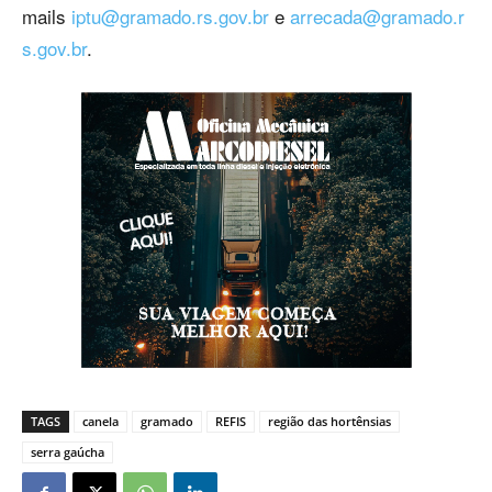
mails
iptu@gramado.rs.gov.br
e
arrecada@gramado.r
s.gov.br
.
TAGS
canela
gramado
REFIS
região das hortênsias
serra gaúcha