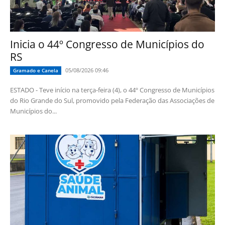
Inicia o 44º Congresso de Municípios do
RS
05/08/2026 09:46
Gramado e Canela
ESTADO - Teve início na terça-feira (4), o 44º Congresso de Municípios
do Rio Grande do Sul, promovido pela Federação das Associações de
Municípios do...