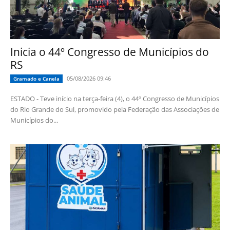
Inicia o 44º Congresso de Municípios do
RS
05/08/2026 09:46
Gramado e Canela
ESTADO - Teve início na terça-feira (4), o 44º Congresso de Municípios
do Rio Grande do Sul, promovido pela Federação das Associações de
Municípios do...