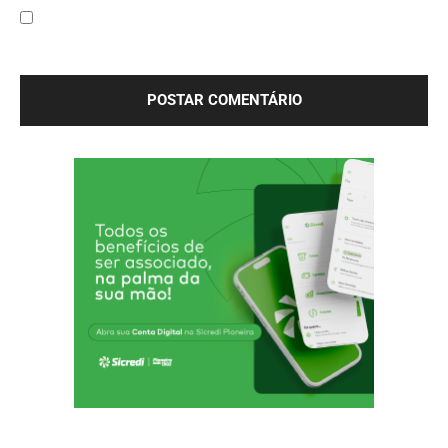
Salve meu nome, e-mail e site neste navegador para a
próxima vez que eu comentar.