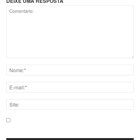
DEIXE UMA RESPOSTA
Comentário:
Nome:*
E-
mail:*
Site:
Salve meu nome, e-mail e site neste navegador para a
próxima vez que eu comentar.