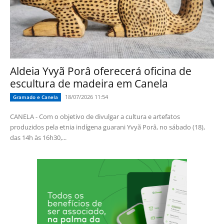
Aldeia Yvyã Porâ oferecerá oficina de
escultura de madeira em Canela
18/07/2026 11:54
Gramado e Canela
CANELA - Com o objetivo de divulgar a cultura e artefatos
produzidos pela etnia indígena guarani Yvyã Porâ, no sábado (18),
das 14h às 16h30,...