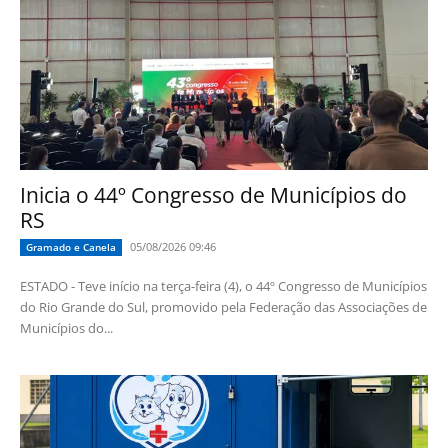
Inicia o 44º Congresso de Municípios do
RS
05/08/2026 09:46
Gramado e Canela
ESTADO - Teve início na terça-feira (4), o 44º Congresso de Municípios
do Rio Grande do Sul, promovido pela Federação das Associações de
Municípios do...