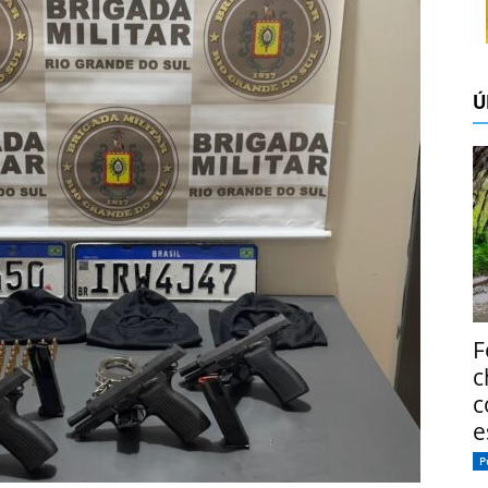
Ú
F
c
c
e
P