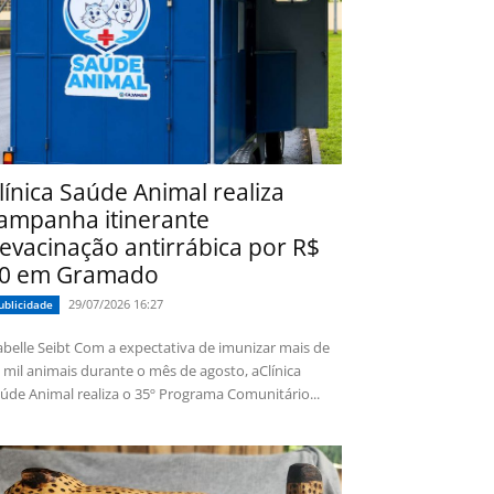
línica Saúde Animal realiza
ampanha itinerante
evacinação antirrábica por R$
0 em Gramado
29/07/2026 16:27
ublicidade
 Seibt Com a expectativa de imunizar mais de
 mil animais durante o mês de agosto, aClínica
úde Animal realiza o 35º Programa Comunitário...