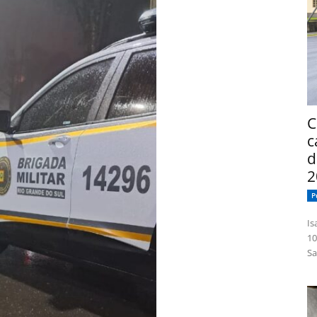
C
c
d
2
P
Isabelle
10
Sa