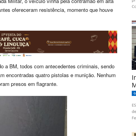
da Militar, o veículo vinha pela contramão em alta
pr
Co
ulantes ofereceram resistência, momento que houve
o a BM, todos com antecedentes criminais, sendo
am encontradas quatro pistolas e munição. Nenhum
I
foram presos em flagrante.
M
G
ES
de
Fe