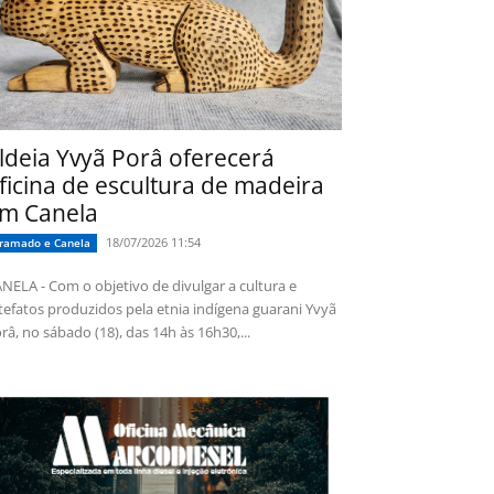
ldeia Yvyã Porâ oferecerá
ficina de escultura de madeira
m Canela
18/07/2026 11:54
ramado e Canela
NELA - Com o objetivo de divulgar a cultura e
tefatos produzidos pela etnia indígena guarani Yvyã
râ, no sábado (18), das 14h às 16h30,...