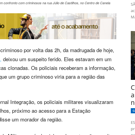
 em confronto com criminosos na rua Júlio de Castilhos, no Centro de Canela
SÃ
ac
Má
criminoso por volta das 2h, da madrugada de hoje,
,
deixou um suspeito ferido. Eles estavam em um
cas clonadas. Os policiais receberam a informação,
 que um grupo criminoso viria para a região das
C
a
al Integração, os policiais militares visualizaram
n
ilhos, próximo ao acesso para a Estação
G
, disse um morador da região.
ES
pr