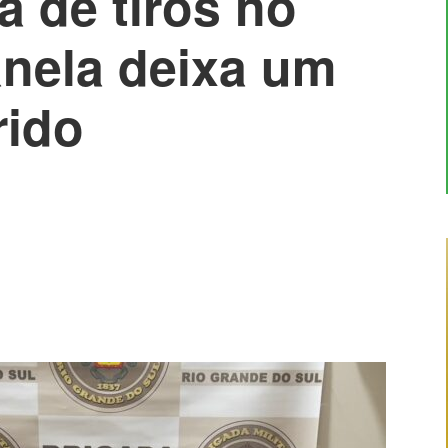
 de tiros no
anela deixa um
rido