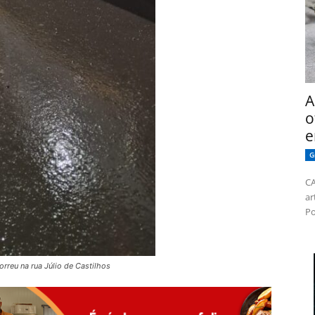
A
o
e
G
CA
ar
Po
rreu na rua Júlio de Castilhos