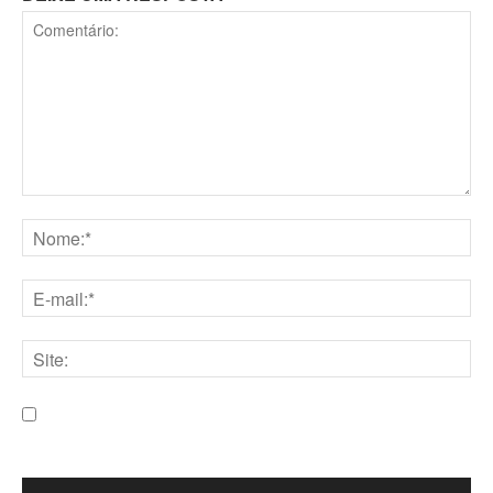
Comentário:
Nome:*
E-
mail:*
Site:
Salve meu nome, e-mail e site neste navegador para a
próxima vez que eu comentar.