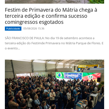
Festim de Primavera do Mátria chega à
terceira edição e confirma sucesso
comingressos esgotados
05/08/2026 15:36
Publicidade
SÃO FRANCISCO DE PAULA: No dia 19 de setembro acontece a
terceira edição do Festimde Primavera no Mátria Parque de Flores. E
o evento...