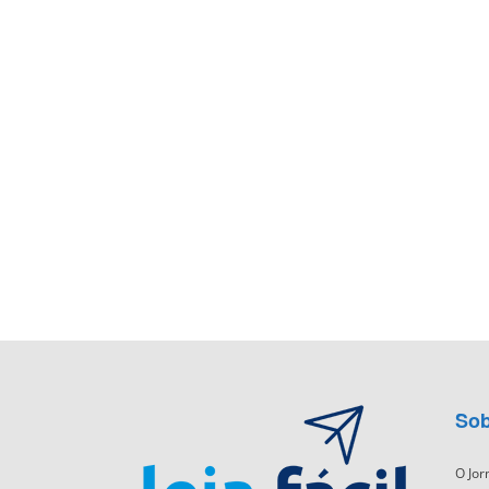
Sob
O Jor