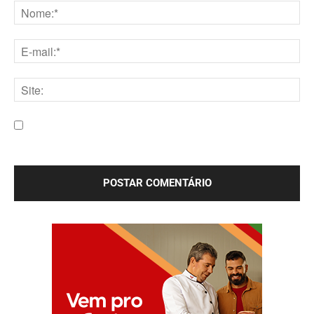
Nome:*
E-
mail:*
Site:
Salve meu nome, e-mail e site neste navegador para a
próxima vez que eu comentar.