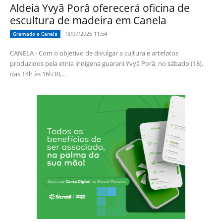
Aldeia Yvyã Porâ oferecerá oficina de
escultura de madeira em Canela
18/07/2026 11:54
Gramado e Canela
CANELA - Com o objetivo de divulgar a cultura e artefatos
produzidos pela etnia indígena guarani Yvyã Porâ, no sábado (18),
das 14h às 16h30,...