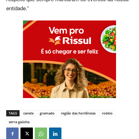
entidade.”
TAGS
canela
gramado
região das hortênsias
rodeio
serra gaúcha