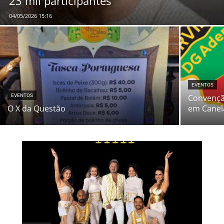
23 mil participantes
04/05/2026 15:16
EVENTOS
EVENTOS
Convençã
O X da Questão
em Canel