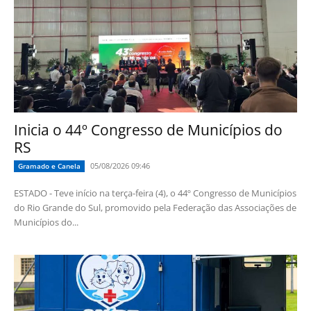
Inicia o 44º Congresso de Municípios do
RS
05/08/2026 09:46
Gramado e Canela
ESTADO - Teve início na terça-feira (4), o 44º Congresso de Municípios
do Rio Grande do Sul, promovido pela Federação das Associações de
Municípios do...