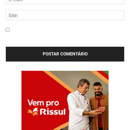
E-
mail:*
Site:
Salve meu nome, e-mail e site neste navegador para a
próxima vez que eu comentar.