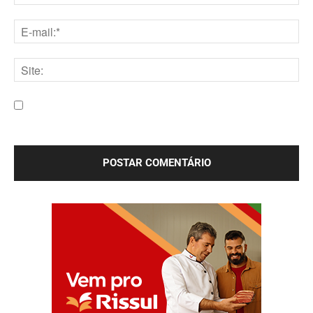
Nome:*
E-
mail:*
Site:
Salve meu nome, e-mail e site neste navegador para a
próxima vez que eu comentar.