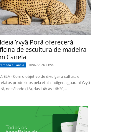
ldeia Yvyã Porâ oferecerá
ficina de escultura de madeira
m Canela
18/07/2026 11:54
ramado e Canela
NELA - Com o objetivo de divulgar a cultura e
tefatos produzidos pela etnia indígena guarani Yvyã
râ, no sábado (18), das 14h às 16h30,...