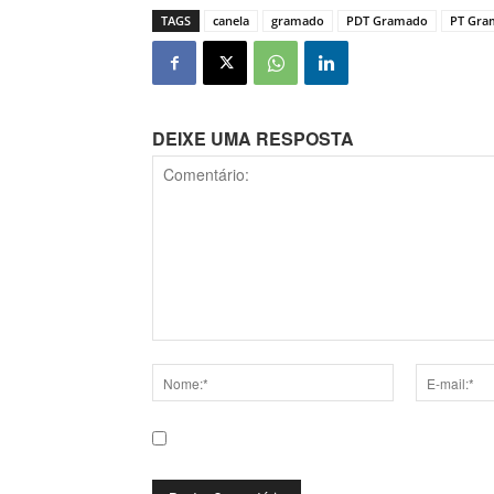
TAGS
canela
gramado
PDT Gramado
PT Gra
DEIXE UMA RESPOSTA
Comentário:
Nome:*
E-
mail:*
Salve meu nome, e-mail e site neste navega