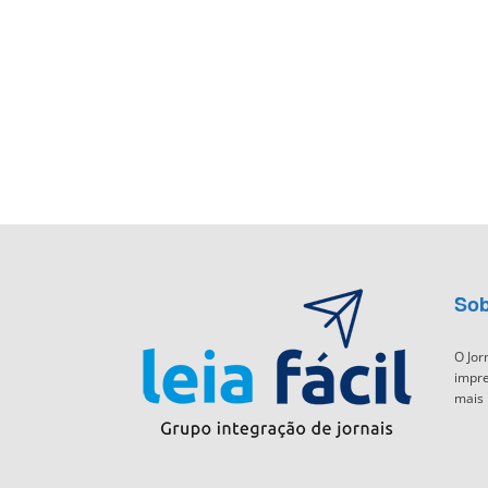
Sob
O Jor
impre
mais 