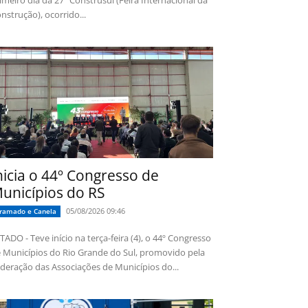
imeiro dia da 27ª Construsul (Feira Internacional da
nstrução), ocorrido...
nicia o 44º Congresso de
unicípios do RS
05/08/2026 09:46
ramado e Canela
TADO - Teve início na terça-feira (4), o 44º Congresso
 Municípios do Rio Grande do Sul, promovido pela
deração das Associações de Municípios do...