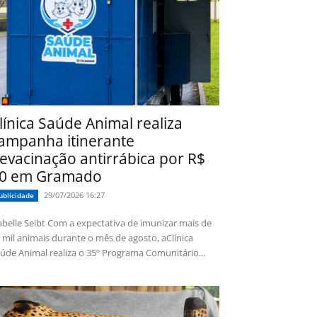
línica Saúde Animal realiza
ampanha itinerante
evacinação antirrábica por R$
0 em Gramado
29/07/2026 16:27
ublicidade
 Seibt Com a expectativa de imunizar mais de
 mil animais durante o mês de agosto, aClínica
úde Animal realiza o 35º Programa Comunitário...