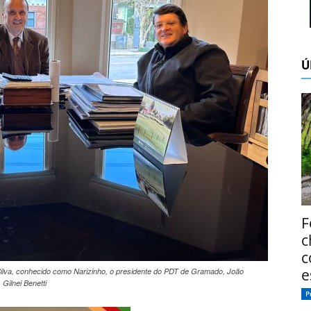
Ú
F
c
c
e
ilva, conhecido como Narizinho, o presidente do PDT de Gramado, João
Gilnei Benetti
P