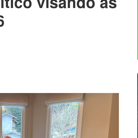
ítico visando as
6