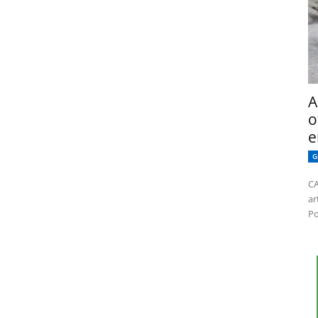
A
o
e
G
CA
ar
Po