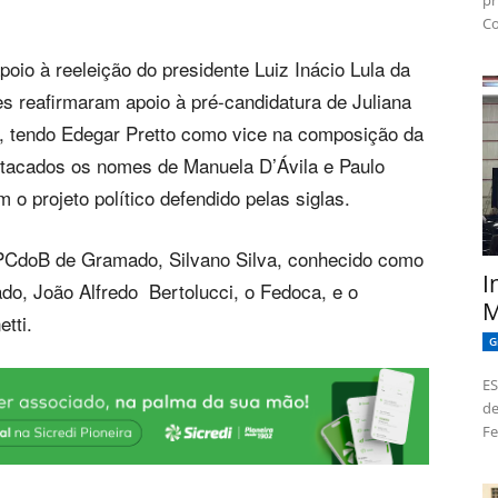
pr
Co
oio à reeleição do presidente Luiz Inácio Lula da
tes reafirmaram apoio à pré-candidatura de Juliana
, tendo Edegar Pretto como vice na composição da
stacados os nomes de Manuela D’Ávila e Paulo
o projeto político defendido pelas siglas.
 PCdoB de Gramado, Silvano Silva, conhecido como
I
do, João Alfredo Bertolucci, o Fedoca, e o
M
tti.
G
ES
de
Fe