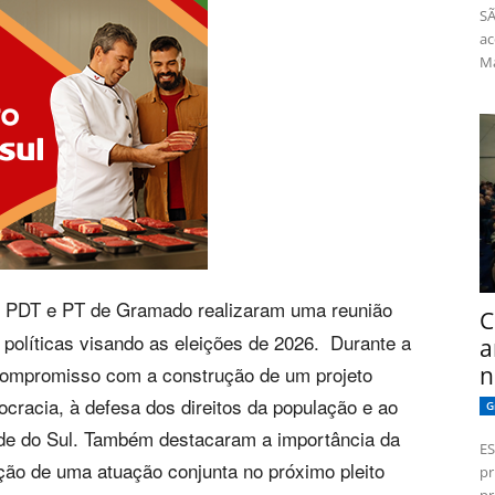
SÃ
ac
Má
 PDT e PT de Gramado realizaram uma reunião
C
s políticas visando as eleições de 2026. Durante a
a
n
 compromisso com a construção de um projeto
ocracia, à defesa dos direitos da população e ao
G
nde do Sul. Também destacaram a importância da
ES
ção de uma atuação conjunta no próximo pleito
pr