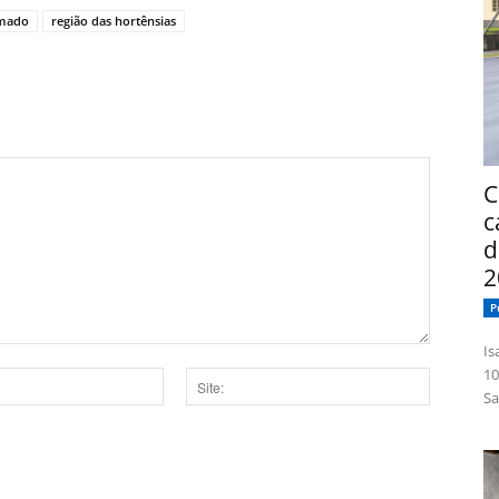
mado
região das hortênsias
C
c
d
2
P
Isabelle
10
Sa
Site:
dor para a próxima vez que eu comentar.