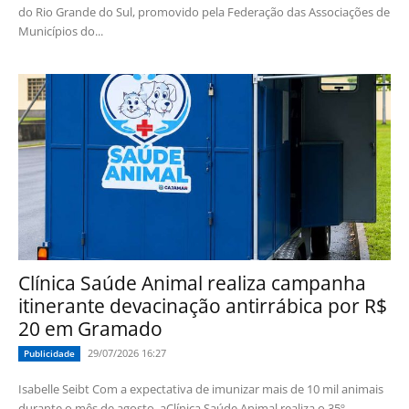
do Rio Grande do Sul, promovido pela Federação das Associações de
Municípios do...
Clínica Saúde Animal realiza campanha
itinerante devacinação antirrábica por R$
20 em Gramado
29/07/2026 16:27
Publicidade
Isabelle Seibt Com a expectativa de imunizar mais de 10 mil animais
durante o mês de agosto, aClínica Saúde Animal realiza o 35º