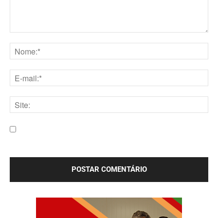
Comentário:
Nome:*
E-
mail:*
Site:
Salve meu nome, e-mail e site neste navegador para a
próxima vez que eu comentar.