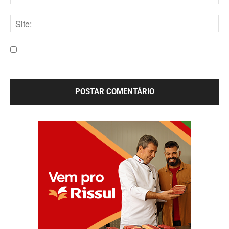
E-
mail:*
Site:
Salve meu nome, e-mail e site neste navegador para a
próxima vez que eu comentar.