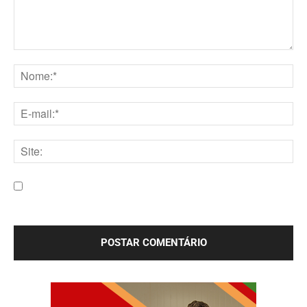
Comentário:
Nome:*
E-
mail:*
Site:
Salve meu nome, e-mail e site neste navegador para a
próxima vez que eu comentar.