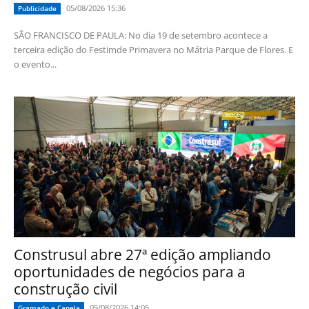
05/08/2026 15:36
Publicidade
SÃO FRANCISCO DE PAULA: No dia 19 de setembro acontece a
terceira edição do Festimde Primavera no Mátria Parque de Flores. E
o evento...
Construsul abre 27ª edição ampliando
oportunidades de negócios para a
construção civil
05/08/2026 14:05
Gramado e Canela