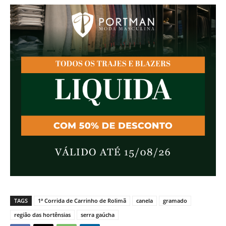
TAGS
1ª Corrida de Carrinho de Rolimã
canela
gramado
região das hortênsias
serra gaúcha