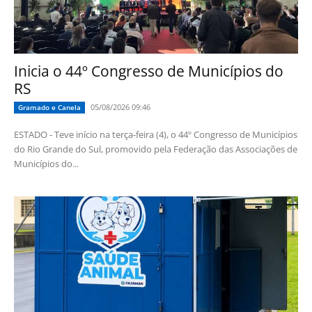
Inicia o 44º Congresso de Municípios do
RS
05/08/2026 09:46
Gramado e Canela
ESTADO - Teve início na terça-feira (4), o 44º Congresso de Municípios
do Rio Grande do Sul, promovido pela Federação das Associações de
Municípios do...