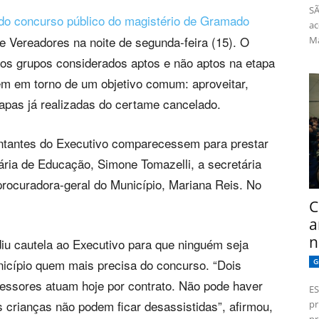
SÃ
 do concurso público do magistério de Gramado
ac
 Vereadores na noite de segunda-feira (15). O
Má
 dos grupos considerados aptos e não aptos na etapa
m em torno de um objetivo comum: aproveitar,
apas já realizadas do certame cancelado.
ntantes do Executivo comparecessem para prestar
ária de Educação, Simone Tomazelli, a secretária
procuradora-geral do Município, Mariana Reis. No
C
a
n
diu cautela ao Executivo para que ninguém seja
nicípio quem mais precisa do concurso. “Dois
G
fessores atuam hoje por contrato. Não pode haver
ES
 crianças não podem ficar desassistidas”, afirmou,
pr