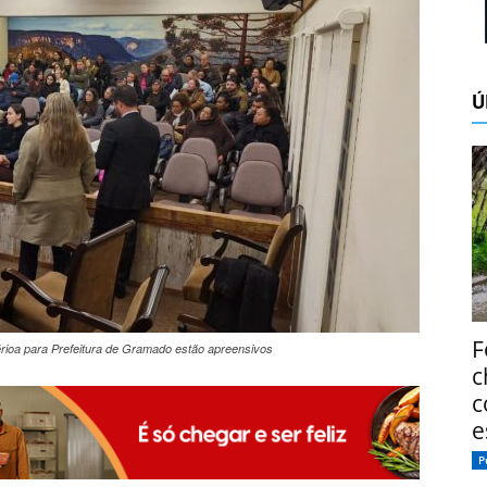
Ú
F
rioa para Prefeitura de Gramado estão apreensivos
c
c
e
P