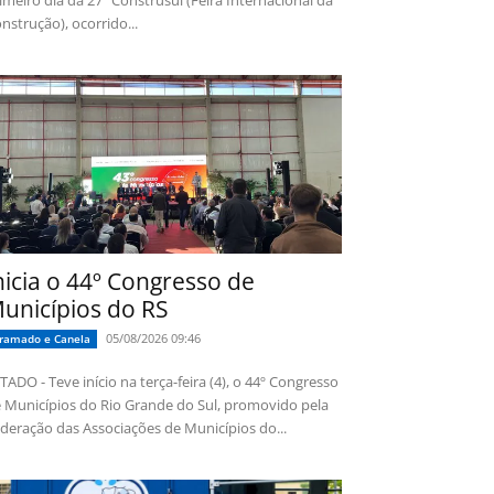
imeiro dia da 27ª Construsul (Feira Internacional da
nstrução), ocorrido...
nicia o 44º Congresso de
unicípios do RS
05/08/2026 09:46
ramado e Canela
TADO - Teve início na terça-feira (4), o 44º Congresso
 Municípios do Rio Grande do Sul, promovido pela
deração das Associações de Municípios do...