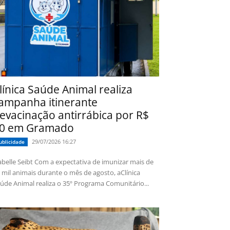
línica Saúde Animal realiza
ampanha itinerante
evacinação antirrábica por R$
0 em Gramado
29/07/2026 16:27
ublicidade
 Seibt Com a expectativa de imunizar mais de
 mil animais durante o mês de agosto, aClínica
úde Animal realiza o 35º Programa Comunitário...