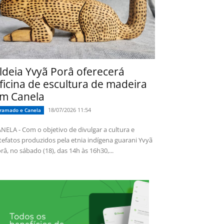
ldeia Yvyã Porâ oferecerá
ficina de escultura de madeira
m Canela
18/07/2026 11:54
ramado e Canela
NELA - Com o objetivo de divulgar a cultura e
tefatos produzidos pela etnia indígena guarani Yvyã
râ, no sábado (18), das 14h às 16h30,...