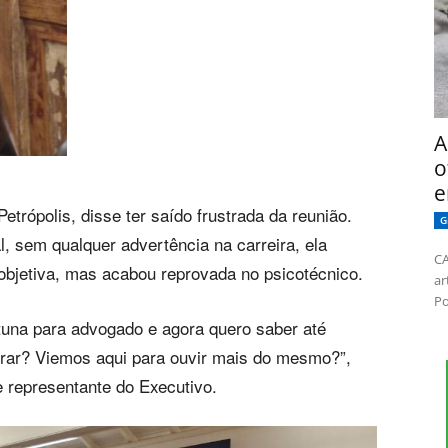
A
o
e
trópolis, disse ter saído frustrada da reunião.
G
, sem qualquer advertência na carreira, ela
CA
objetiva, mas acabou reprovada no psicotécnico.
ar
Po
rtuna para advogado e agora quero saber até
rar? Viemos aqui para ouvir mais do mesmo?”,
 representante do Executivo.