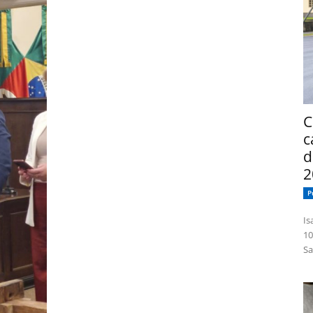
C
c
d
2
P
Isabelle
10
Sa