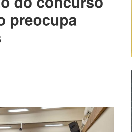
o do concurso
io preocupa
s