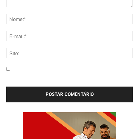
Comentário:
Nome:*
E-
mail:*
Site:
Salve meu nome, e-mail e site neste navegador para a
próxima vez que eu comentar.