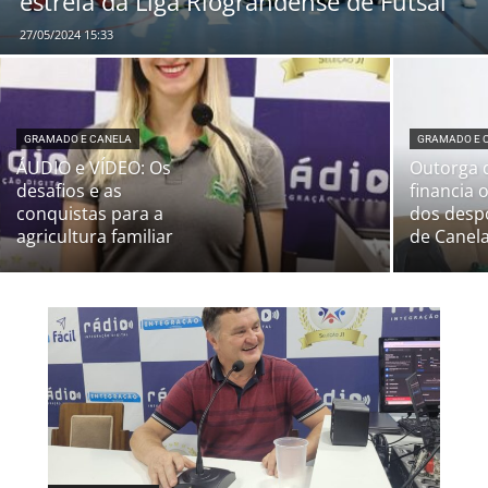
estreia da Liga Riograndense de Futsal
27/05/2024 15:33
GRAMADO E CANELA
GRAMADO E 
ÁUDIO e VÍDEO: Os
Outorga 
desafios e as
financia 
conquistas para a
dos despo
agricultura familiar
de Canel