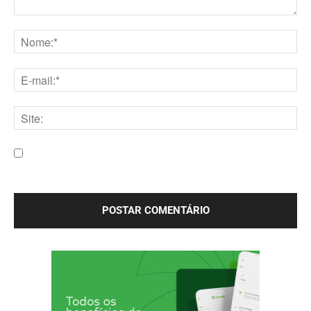
Comentário:
Nome:*
E-
mail:*
Site:
Salve meu nome, e-mail e site neste navegador para a
próxima vez que eu comentar.