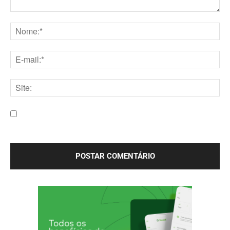
Comentário:
Nome:*
E-
mail:*
Site:
Salve meu nome, e-mail e site neste navegador para a
próxima vez que eu comentar.