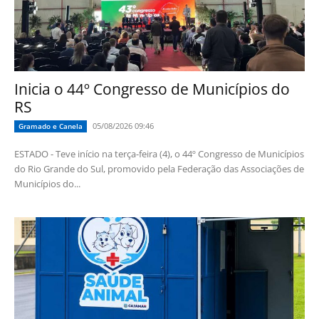
Inicia o 44º Congresso de Municípios do
RS
05/08/2026 09:46
Gramado e Canela
ESTADO - Teve início na terça-feira (4), o 44º Congresso de Municípios
do Rio Grande do Sul, promovido pela Federação das Associações de
Municípios do...