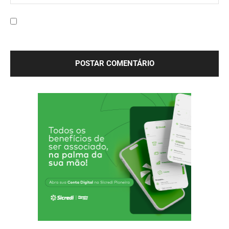
Site:
Salve meu nome, e-mail e site neste navegador para a
próxima vez que eu comentar.