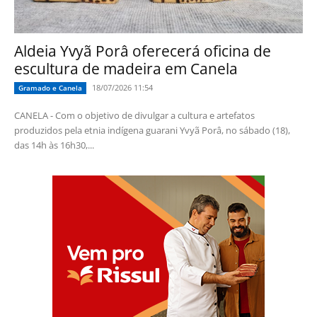
Aldeia Yvyã Porâ oferecerá oficina de
escultura de madeira em Canela
18/07/2026 11:54
Gramado e Canela
CANELA - Com o objetivo de divulgar a cultura e artefatos
produzidos pela etnia indígena guarani Yvyã Porâ, no sábado (18),
das 14h às 16h30,...