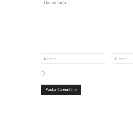
Comentário:
Nome:*
E-
mail:*
Salve meu nome, e-mail e site neste navega