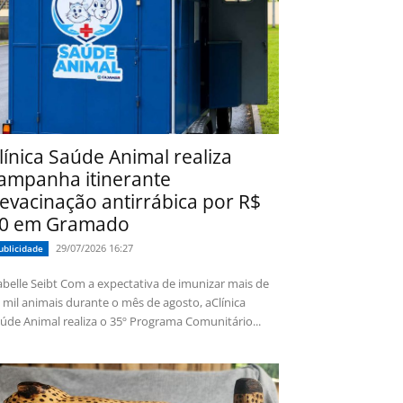
línica Saúde Animal realiza
ampanha itinerante
evacinação antirrábica por R$
0 em Gramado
29/07/2026 16:27
ublicidade
 Seibt Com a expectativa de imunizar mais de
 mil animais durante o mês de agosto, aClínica
úde Animal realiza o 35º Programa Comunitário...