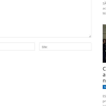
SÃ
ac
Má
Site:
dor para a próxima vez que eu comentar.
C
a
n
G
ES
pr