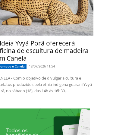
ldeia Yvyã Porâ oferecerá
ficina de escultura de madeira
m Canela
18/07/2026 11:54
ramado e Canela
NELA - Com o objetivo de divulgar a cultura e
tefatos produzidos pela etnia indígena guarani Yvyã
râ, no sábado (18), das 14h às 16h30,...