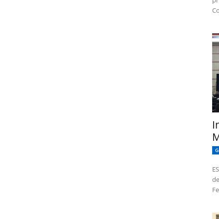
pr
Co
I
M
G
ES
de
Fe