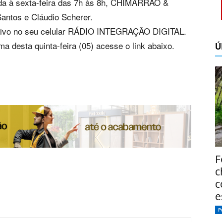
nda à sexta-feira das 7h às 8h, CHIMARRÃO &
ntos e Cláudio Scherer.
icativo no seu celular RÁDIO INTEGRAÇÃO DIGITAL.
 desta quinta-feira (05) acesse o link abaixo.
Ú
F
c
c
e
P