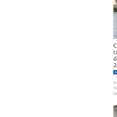
C
c
d
2
P
Isabelle
10
Sa