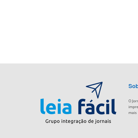
Sob
O Jor
impre
mais 