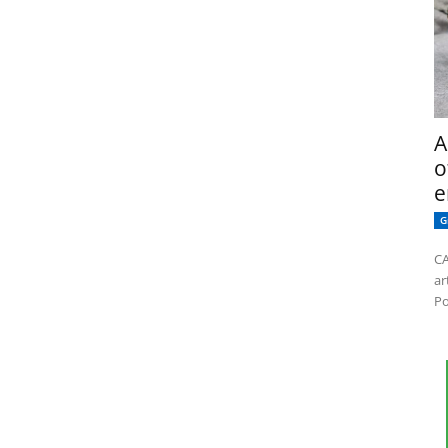
A
o
e
G
CA
ar
Po