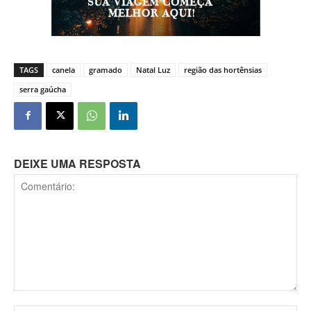
TAGS
canela
gramado
Natal Luz
região das hortênsias
serra gaúcha
DEIXE UMA RESPOSTA
Comentário: