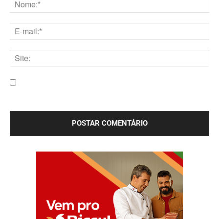
Nome:*
E-
mail:*
Site:
Salve meu nome, e-mail e site neste navegador para a
próxima vez que eu comentar.