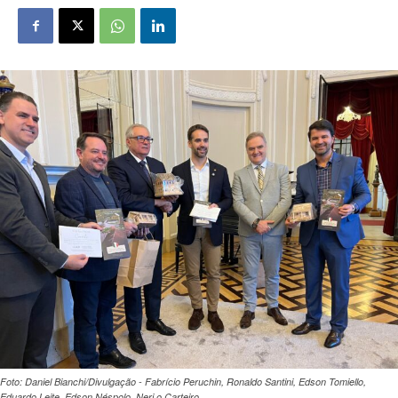
Foto: Daniel Bianchi/Divulgação - Fabrício Peruchin, Ronaldo Santini, Edson Tomiello,
Eduardo Leite, Edson Néspolo, Neri o Carteiro