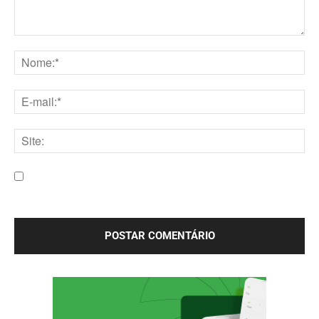
Comentário:
Nome:*
E-
mail:*
Site:
Salve meu nome, e-mail e site neste navegador para a
próxima vez que eu comentar.