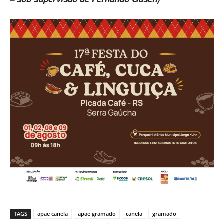
TAGS
apae canela
apae gramado
canela
gramado