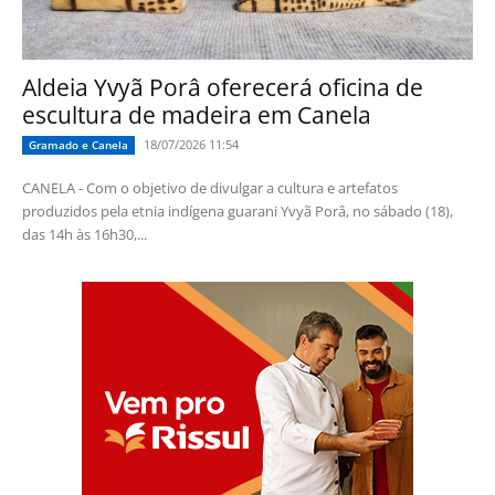
Aldeia Yvyã Porâ oferecerá oficina de
escultura de madeira em Canela
18/07/2026 11:54
Gramado e Canela
CANELA - Com o objetivo de divulgar a cultura e artefatos
produzidos pela etnia indígena guarani Yvyã Porâ, no sábado (18),
das 14h às 16h30,...