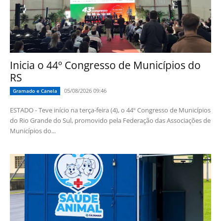
Inicia o 44º Congresso de Municípios do
RS
05/08/2026 09:46
Gramado e Canela
ESTADO - Teve início na terça-feira (4), o 44º Congresso de Municípios
do Rio Grande do Sul, promovido pela Federação das Associações de
Municípios do...