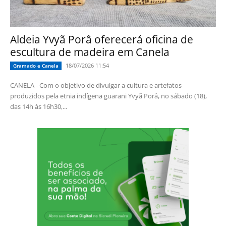
Aldeia Yvyã Porâ oferecerá oficina de
escultura de madeira em Canela
18/07/2026 11:54
Gramado e Canela
CANELA - Com o objetivo de divulgar a cultura e artefatos
produzidos pela etnia indígena guarani Yvyã Porâ, no sábado (18),
das 14h às 16h30,...