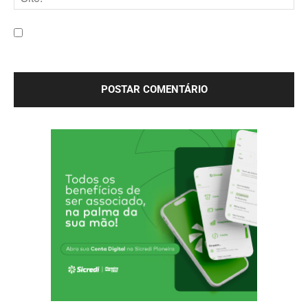
Site:
Salve meu nome, e-mail e site neste navegador para a
próxima vez que eu comentar.