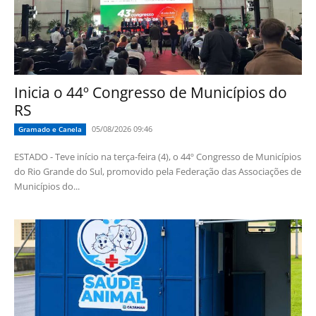
Inicia o 44º Congresso de Municípios do
RS
05/08/2026 09:46
Gramado e Canela
ESTADO - Teve início na terça-feira (4), o 44º Congresso de Municípios
do Rio Grande do Sul, promovido pela Federação das Associações de
Municípios do...