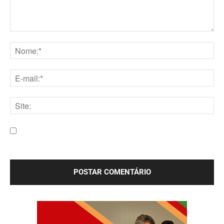
Comentário:
Nome:*
E-
mail:*
Site:
Salve meu nome, e-mail e site neste navegador para a
próxima vez que eu comentar.