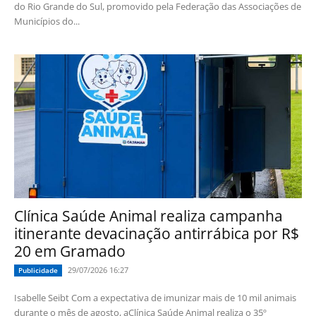
do Rio Grande do Sul, promovido pela Federação das Associações de
Municípios do...
Clínica Saúde Animal realiza campanha
itinerante devacinação antirrábica por R$
20 em Gramado
29/07/2026 16:27
Publicidade
Isabelle Seibt Com a expectativa de imunizar mais de 10 mil animais
durante o mês de agosto, aClínica Saúde Animal realiza o 35º